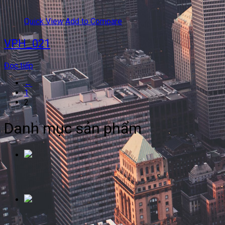
Quick View
Add to Compare
VPH_021
Đọc tiếp
←
1
2
Danh mục sản phẩm