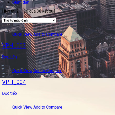
Giảm dần
Hiển thị 21–36 của 36 kết quả
Quick View
Add to Compare
VPH_003
Đọc tiếp
Quick View
Add to Compare
VPH_004
Đọc tiếp
Quick View
Add to Compare