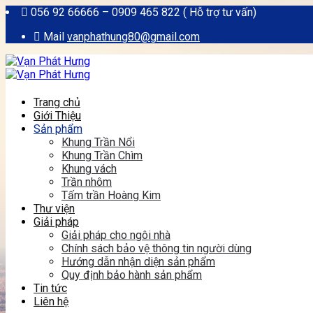
056 92 66666 – 0909 465 822 ( Hỗ trợ tư vấn)
Mail
vanphathung80@gmail.com
Trang chủ
Giới Thiệu
Sản phẩm
Khung Trần Nổi
Khung Trần Chìm
Khung vách
Trần nhôm
Tấm trần Hoàng Kim
Thư viện
Giải pháp
Giải pháp cho ngôi nhà
Chính sách bảo vệ thông tin người dùng
Hướng dẫn nhận diện sản phẩm
Quy định bảo hành sản phẩm
Tin tức
Liên hệ