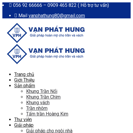
056 92 66666 – 0909 465 822 ( Hỗ trợ tư vấn)
Mail
vanphathung80@gmail.com
Trang chủ
Giới Thiệu
Sản phẩm
Khung Trần Nổi
Khung Trần Chìm
Khung vách
Trần nhôm
Tấm trần Hoàng Kim
Thư viện
Giải pháp
Giải pháp cho ngôi nhà