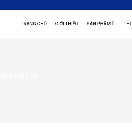
TRANG CHỦ
GIỚI THIỆU
SẢN PHẨM
THƯ
SẢN PHẨM