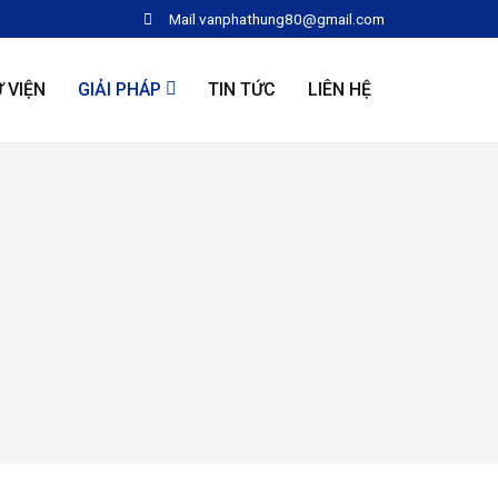
Mail
vanphathung80@gmail.com
 VIỆN
GIẢI PHÁP
TIN TỨC
LIÊN HỆ