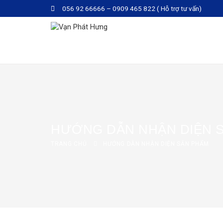
056 92 66666 – 0909 465 822 ( Hỗ trợ tư vấn)
HƯỚNG DẪN NHẬN DIỆN 
TRANG CHỦ
HƯỚNG DẪN NHẬN DIỆN SẢN PHẨM