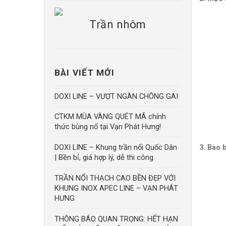
Trần nhôm
BÀI VIẾT MỚI
DOXI LINE – VƯỢT NGÀN CHÔNG GAI
CTKM MÙA VÀNG QUÉT MÃ chính
thức bùng nổ tại Vạn Phát Hưng!
3. Bao 
DOXI LINE – Khung trần nổi Quốc Dân
| Bền bỉ, giá hợp lý, dễ thi công
TRẦN NỔI THẠCH CAO BỀN ĐẸP VỚI
KHUNG INOX APEC LINE – VẠN PHÁT
HƯNG
THÔNG BÁO QUAN TRỌNG: HẾT HẠN