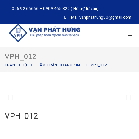
056 92 66666 – 0909 465 822 ( Hỗ trợ tư vấn)
Mail
vanphathung80@gmail.com
VPH_012
TRANG CHỦ
TẤM TRẦN HOÀNG KIM
VPH_012
VPH_012