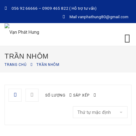
056 92 66666 – 0909 465 822 ( Hỗ trợ tư vấn)
Mail
vanphathung80@gmail.com
TRẦN NHÔM
TRANG CHỦ
TRẦN NHÔM
SỐ LƯỢNG
SẮP XẾP