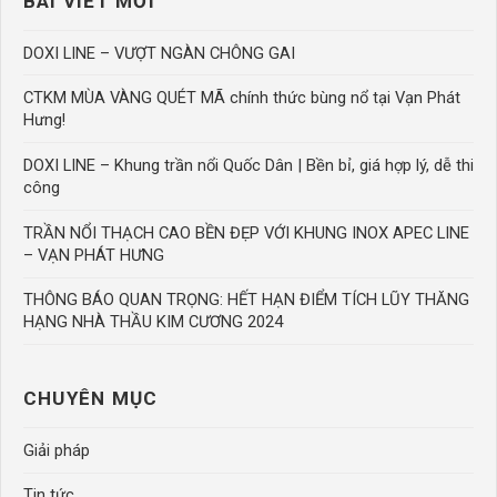
BÀI VIẾT MỚI
DOXI LINE – VƯỢT NGÀN CHÔNG GAI
CTKM MÙA VÀNG QUÉT MÃ chính thức bùng nổ tại Vạn Phát
Hưng!
DOXI LINE – Khung trần nổi Quốc Dân | Bền bỉ, giá hợp lý, dễ thi
công
TRẦN NỔI THẠCH CAO BỀN ĐẸP VỚI KHUNG INOX APEC LINE
– VẠN PHÁT HƯNG
THÔNG BÁO QUAN TRỌNG: HẾT HẠN ĐIỂM TÍCH LŨY THĂNG
HẠNG NHÀ THẦU KIM CƯƠNG 2024
CHUYÊN MỤC
Giải pháp
Tin tức