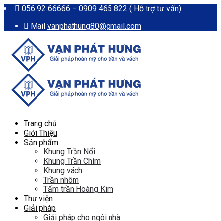
056 92 66666 – 0909 465 822 ( Hỗ trợ tư vấn)
Mail
vanphathung80@gmail.com
Trang chủ
Giới Thiệu
Sản phẩm
Khung Trần Nổi
Khung Trần Chìm
Khung vách
Trần nhôm
Tấm trần Hoàng Kim
Thư viện
Giải pháp
Giải pháp cho ngôi nhà