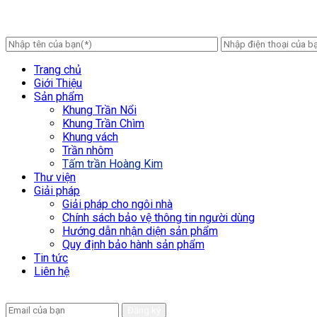
Trang chủ
Giới Thiệu
Sản phẩm
Khung Trần Nổi
Khung Trần Chìm
Khung vách
Trần nhôm
Tấm trần Hoàng Kim
Thư viện
Giải pháp
Giải pháp cho ngôi nhà
Chính sách bảo vệ thông tin người dùng
Hướng dẫn nhận diện sản phẩm
Quy định bảo hành sản phẩm
Tin tức
Liên hệ
Để lại email để chúng tôi có thể hỗ trợ nhanh chóng hơn