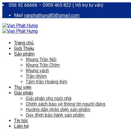
056 92 66666 – 0909 465 822 ( Hỗ trợ tư vấn)
Mail
vanphathung80@gmail.com
Trang chủ
Giới Thiệu
Sản phẩm
Khung Trần Nổi
Khung Trần Chìm
Khung vách
Trần nhôm
Tấm trần Hoàng Kim
Thư viện
Giải pháp
Giải pháp cho ngôi nhà
Chính sách bảo vệ thông tin người dùng
Hướng dẫn nhận diện sản phẩm
Quy định bảo hành sản phẩm
Tin tức
Liên hệ