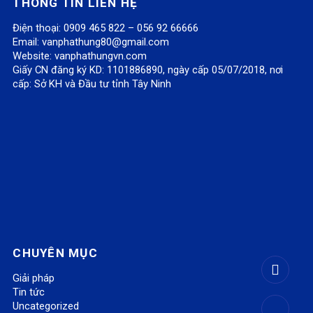
THÔNG TIN LIÊN HỆ
C
G
C
N
C
Điện thoại: 0909 465 822 – 056 92 66666
Email:
vanphathung80@gmail.com
Ầ
T
Ầ
C
Ầ
Website:
vanphathungvn.com
Giấy CN đăng ký KD: 1101886890, ngày cấp 05/07/2018, nơi
N
H
N
H
N
cấp: Sở KH và Đầu tư tỉnh Tây Ninh
C
Ủ
C
Ú
C
H
Y
H
Ý
H
Ú
C
Ú
K
Ú
Ý
Ầ
Ý
H
Ý
K
N
K
I
K
H
C
H
L
H
I
H
I
À
I
CHUYÊN MỤC
L
Ú
L
M
L
Giải pháp
Tin tức
À
Ý
À
T
À
Uncategorized