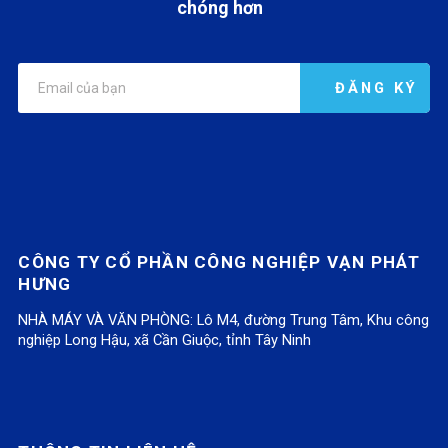
chóng hơn
Ế
u
Ế
T
Ế
U
s
U
Ố
U
T
"
T
P
T
Ố
5
Ố
H
Ố
P
Y
P
O
P
H
Ế
H
N
H
O
U
O
G
O
CÔNG TY CỔ PHẦN CÔNG NGHIỆP VẠN PHÁT
N
T
N
T
N
HƯNG
G
Ố
G
H
G
NHÀ MÁY VÀ VĂN PHÒNG: Lô M4, đường Trung Tâm, Khu công
T
P
T
Ủ
T
nghiệp Long Hậu, xã Cần Giuộc, tỉnh Tây Ninh
H
H
H
Y
H
Ủ
O
Ủ
C
Ủ
Y
N
Y
Ầ
Y