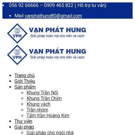
056 92 66666 – 0909 465 822 ( Hỗ trợ tư vấn)
Mail
vanphathung80@gmail.com
Trang chủ
Giới Thiệu
Sản phẩm
Khung Trần Nổi
Khung Trần Chìm
Khung vách
Trần nhôm
Tấm trần Hoàng Kim
Thư viện
Giải pháp
Giải pháp cho ngôi nhà