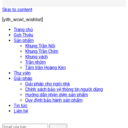
Skip to content
[yith_wcwl_wishlist]
Trang chủ
Giới Thiệu
Sản phẩm
Khung Trần Nổi
Khung Trần Chìm
Khung vách
Trần nhôm
Tấm trần Hoàng Kim
Thư viện
Giải pháp
Giải pháp cho ngôi nhà
Chính sách bảo vệ thông tin người dùng
Hướng dẫn nhận diện sản phẩm
Quy định bảo hành sản phẩm
Tin tức
Liên hệ
Để lại email để chúng tôi có thể hỗ trợ nhanh chóng hơn