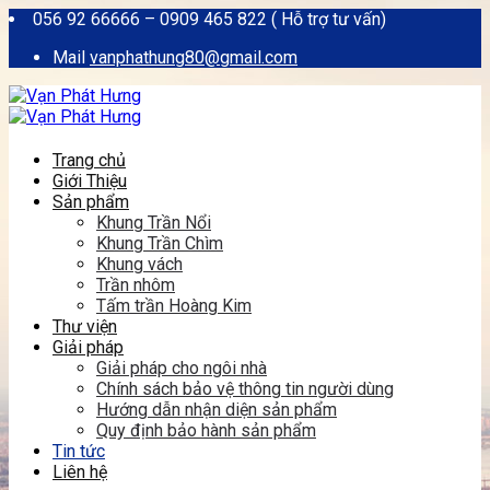
056 92 66666 – 0909 465 822 ( Hỗ trợ tư vấn)
Mail
vanphathung80@gmail.com
Trang chủ
Giới Thiệu
Sản phẩm
Khung Trần Nổi
Khung Trần Chìm
Khung vách
Trần nhôm
Tấm trần Hoàng Kim
Thư viện
Giải pháp
Giải pháp cho ngôi nhà
Chính sách bảo vệ thông tin người dùng
Hướng dẫn nhận diện sản phẩm
Quy định bảo hành sản phẩm
Tin tức
Liên hệ