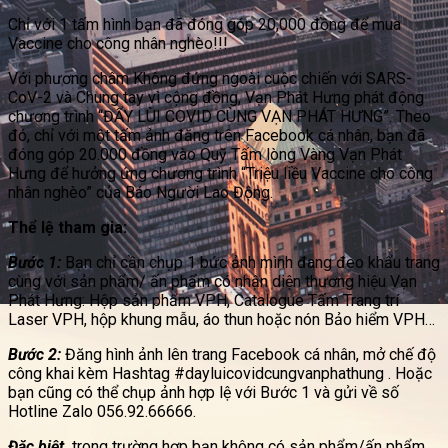
Chỉ với 1 tấm hình bạn đã đóng góp 20,000 đồng để mua
Vaccine cho công nhân nghèo!!!
Với phương châm Không đứng ngoài cuộc chiến với SARS-
CoV-2 và Chung tay vì cộng đồng, Vạn Phát Hưng phát động
chương trình “ĐẨY LÙI COVID CÙNG VẠN PHÁT HƯNG”. Theo
đó, chỉ với một tấm ảnh đăng trên Facebook cá nhân, bạn đã
đóng góp 20.000 đồng vào Quỹ Tấm lòng Vàng Vạn Phát
Hưng để hưởng ứng chương trình “Triệu liều Vaccine cho công
nhân nghèo” của Báo Người Lao Động.
Thể lệ tham gia:
Bước 1:
Bạn chỉ cần chụp 1 bức ảnh mình đang đeo khẩu trang
cùng với sản phẩm/ ấn phẩm có nhận diện thương hiệu Vạn
Phát Hưng: Hộp sản phẩm VPH, Catalogue Tấm Trang trí
Laser VPH, hộp khung mẫu, áo thun hoặc nón Bảo hiểm VPH…
Bước 2:
Đăng hình ảnh lên trang Facebook cá nhân, mở chế độ
công khai kèm Hashtag #dayluicovidcungvanphathung . Hoặc
bạn cũng có thể chụp ảnh hợp lệ với Bước 1 và gửi về số
Hotline Zalo 056.92.66666.
Đặc biệt,
trong trường hợp bạn không có sản phẩm/ấn phẩm