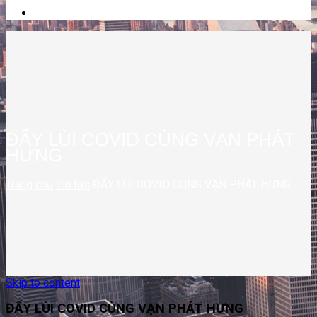
ĐẨY LÙI COVID CÙNG VẠN PHÁT
HƯNG
Trang chủ
Tin tức
ĐẨY LÙI COVID CÙNG VẠN PHÁT HƯNG
Skip to content
ĐẨY LÙI COVID CÙNG VẠN PHÁT HƯNG