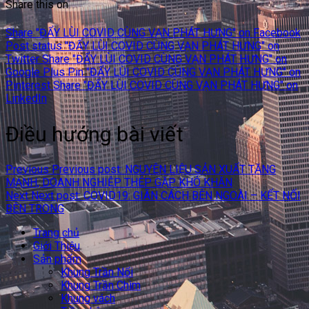
Share this on
Share "ĐẨY LÙI COVID CÙNG VẠN PHÁT HƯNG" on Facebook
Post status "ĐẨY LÙI COVID CÙNG VẠN PHÁT HƯNG" on
Twitter
Share "ĐẨY LÙI COVID CÙNG VẠN PHÁT HƯNG" on
Google Plus
Pin "ĐẨY LÙI COVID CÙNG VẠN PHÁT HƯNG" on
Pinterest
Share "ĐẨY LÙI COVID CÙNG VẠN PHÁT HƯNG" on
LinkedIn
Điều hướng bài viết
Previous
Previous post:
NGUYÊN LIỆU SẢN XUẤT TĂNG
MẠNH, DOANH NGHIỆP THÉP GẶP KHÓ KHĂN
Next
Next post:
COVID19: GIÃN CÁCH BÊN NGOÀI – KẾT NỐI
BÊN TRONG
Trang chủ
Giới Thiệu
Sản phẩm
Khung Trần Nổi
Khung Trần Chìm
Khung vách