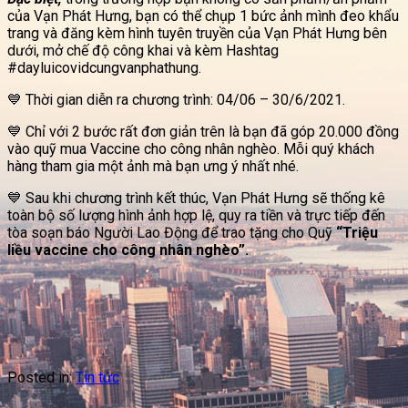
của Vạn Phát Hưng, bạn có thể chụp 1 bức ảnh mình đeo khẩu
trang và đăng kèm hình tuyên truyền của Vạn Phát Hưng bên
dưới, mở chế độ công khai và kèm Hashtag
#dayluicovidcungvanphathung.
💙 Thời gian diễn ra chương trình: 04/06 – 30/6/2021.
💙 Chỉ với 2 bước rất đơn giản trên là bạn đã góp 20.000 đồng
vào quỹ mua Vaccine cho công nhân nghèo. Mỗi quý khách
hàng tham gia một ảnh mà bạn ưng ý nhất nhé.
💙 Sau khi chương trình kết thúc, Vạn Phát Hưng sẽ thống kê
toàn bộ số lượng hình ảnh hợp lệ, quy ra tiền và trực tiếp đến
tòa soạn báo Người Lao Động để trao tặng cho Quỹ
“Triệu
liều vaccine cho công nhân nghèo”.
Posted in:
Tin tức