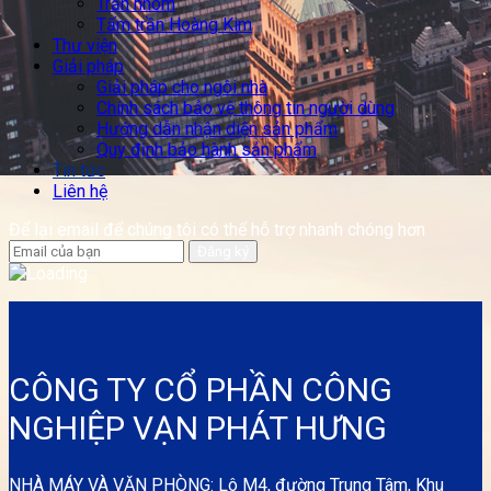
Trần nhôm
Tấm trần Hoàng Kim
Thư viện
Giải pháp
Giải pháp cho ngôi nhà
Chính sách bảo vệ thông tin người dùng
Hướng dẫn nhận diện sản phẩm
Quy định bảo hành sản phẩm
Tin tức
Liên hệ
Để lại email để chúng tôi có thể hỗ trợ nhanh chóng hơn
CÔNG TY CỔ PHẦN CÔNG
NGHIỆP VẠN PHÁT HƯNG
NHÀ MÁY VÀ VĂN PHÒNG: Lô M4, đường Trung Tâm, Khu