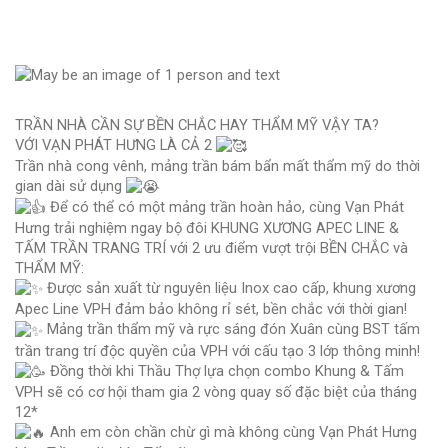
TRẦN NHÀ CẦN SỰ BỀN CHẮC HAY THẨM MỸ VẬY TA?
VỚI VẠN PHÁT HƯNG LÀ CẢ 2
Trần nhà cong vênh, mảng trần bám bẩn mất thẩm mỹ do thời
gian dài sử dụng
Để có thể có một mảng trần hoàn hảo, cùng Vạn Phát
Hưng trải nghiệm ngay bộ đôi KHUNG XƯƠNG APEC LINE &
TẤM TRẦN TRANG TRÍ với 2 ưu điểm vượt trội BỀN CHẮC và
THẨM MỸ:
Được sản xuất từ nguyên liệu Inox cao cấp, khung xương
Apec Line VPH đảm bảo không rỉ sét, bền chắc với thời gian!
Mảng trần thẩm mỹ và rực sáng đón Xuân cùng BST tấm
trần trang trí độc quyền của VPH với cấu tạo 3 lớp thông minh!
Đồng thời khi Thầu Thợ lựa chọn combo Khung & Tấm
VPH sẽ có cơ hội tham gia 2 vòng quay số đặc biệt của tháng
12*
Anh em còn chần chừ gì mà không cùng Vạn Phát Hưng