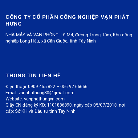
A
C
A
T
A
CÔNG TY CỔ PHẦN CÔNG NGHIỆP VẠN PHÁT
Y
H
Y
H
Y
HƯNG
T
Ắ
T
Ẩ
T
NHÀ MÁY VÀ VĂN PHÒNG: Lô M4, đường Trung Tâm, Khu công
H
C
H
M
H
nghiệp Long Hậu, xã Cần Giuộc, tỉnh Tây Ninh
Ẩ
H
Ẩ
M
Ẩ
M
A
M
Ỹ
M
M
Y
M
?
M
THÔNG TIN LIÊN HỆ
Ỹ
T
Ỹ
"
Ỹ
Điện thoại: 0909 465 822 – 056 92 66666
Email:
vanphathung80@gmail.com
?
H
?
o
?
Website:
vanphathungvn.com
Giấy CN đăng ký KD: 1101886890, ngày cấp 05/07/2018, nơi
"
Ẩ
"
n
"
cấp: Sở KH và Đầu tư tỉnh Tây Ninh
o
M
o
P
o
n
M
n
i
n