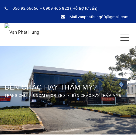
056 92 66666 – 0909 465 822 ( Hỗ trợ tư vấn)
Mail
vanphathung80@gmail.com
BỀN CHẮC HAY THẨM MỸ?
TRANG CHỦ
UNCATEGORIZED
BỀN CHẮC HAY THẨM MỸ?