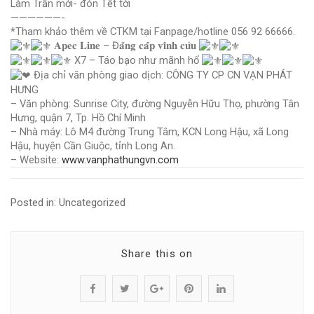
Làm Trần mới- đón Tết tới
——————-
*Tham khảo thêm về CTKM tại Fanpage/hotline 056 92 66666.
𝐀𝐩𝐞𝐜 𝐋𝐢𝐧𝐞 – Đ𝐚̆̉𝐧𝐠 𝐜𝐚̂́𝐩 𝐯𝐢̃𝐧𝐡 𝐜𝐮̛̉𝐮
X7 – Táo bạo như mãnh hổ
Địa chỉ văn phòng giao dịch: CÔNG TY CP CN VẠN PHÁT
HƯNG
– Văn phòng: Sunrise City, đường Nguyễn Hữu Thọ, phường Tân
Hưng, quận 7, Tp. Hồ Chí Minh
– Nhà máy: Lô M4 đường Trung Tâm, KCN Long Hậu, xã Long
Hậu, huyện Cần Giuộc, tỉnh Long An.
– Website:
www.vanphathungvn.com
Posted in:
Uncategorized
Share this on
S
P
S
P
S