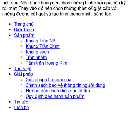
tinh gọn. Nên bạn không nên chọn những hình khối quá cầu kỳ,
rối mắt. Thay vào đó nên chọn những thiết kế giật cấp với
những đường cắt gọt và tạo hình thông minh, sáng tạo.
Trang chủ
Giới Thiệu
Sản phẩm
Khung Trần Nổi
Khung Trần Chìm
Khung vách
Trần nhôm
Tấm trần Hoàng Kim
Thư viện
Giải pháp
Giải pháp cho ngôi nhà
Chính sách bảo vệ thông tin người dùng
Hướng dẫn nhận diện sản phẩm
Quy định bảo hành sản phẩm
Tin tức
Liên hệ
Để lại email để chúng tôi có thể hỗ trợ
nhanh chóng hơn