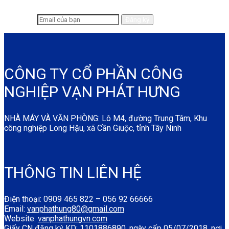
CÔNG TY CỔ PHẦN CÔNG
NGHIỆP VẠN PHÁT HƯNG
NHÀ MÁY VÀ VĂN PHÒNG: Lô M4, đường Trung Tâm, Khu
công nghiệp Long Hậu, xã Cần Giuộc, tỉnh Tây Ninh
THÔNG TIN LIÊN HỆ
Điện thoại: 0909 465 822 – 056 92 66666
Email:
vanphathung80@gmail.com
Website:
vanphathungvn.com
Giấy CN đăng ký KD: 1101886890, ngày cấp 05/07/2018, nơi