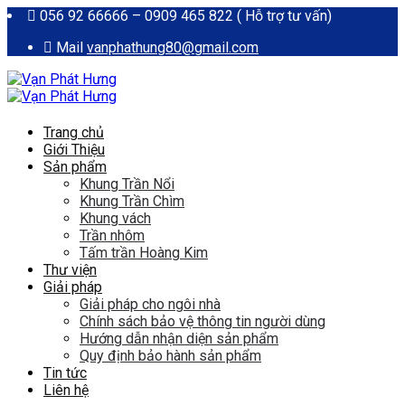
056 92 66666 – 0909 465 822 ( Hỗ trợ tư vấn)
Mail
vanphathung80@gmail.com
Trang chủ
Giới Thiệu
Sản phẩm
Khung Trần Nổi
Khung Trần Chìm
Khung vách
Trần nhôm
Tấm trần Hoàng Kim
Thư viện
Giải pháp
Giải pháp cho ngôi nhà
Chính sách bảo vệ thông tin người dùng
Hướng dẫn nhận diện sản phẩm
Quy định bảo hành sản phẩm
Tin tức
Liên hệ