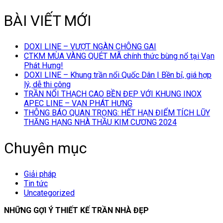
BÀI VIẾT MỚI
DOXI LINE – VƯỢT NGÀN CHÔNG GAI
CTKM MÙA VÀNG QUÉT MÃ chính thức bùng nổ tại Vạn
Phát Hưng!
DOXI LINE – Khung trần nổi Quốc Dân | Bền bỉ, giá hợp
lý, dễ thi công
TRẦN NỔI THẠCH CAO BỀN ĐẸP VỚI KHUNG INOX
APEC LINE – VẠN PHÁT HƯNG
THÔNG BÁO QUAN TRỌNG: HẾT HẠN ĐIỂM TÍCH LŨY
THĂNG HẠNG NHÀ THẦU KIM CƯƠNG 2024
Chuyên mục
Giải pháp
Tin tức
Uncategorized
NHỮNG GỢI Ý THIẾT KẾ TRẦN NHÀ ĐẸP