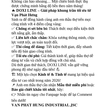
Không cần hào nhoáng… Một chiến binh thực thụ
được chứng minh bằng độ bền theo năm tháng!
🔥
DOXI LINE – Giải pháp khung trần tối ưu từ
Vạn Phát Hưng
Sinh ra để đồng hành cùng anh em thầu thợ trên mọi
công trình với 4 điểm cộng vàng:
✅
Chống rỉ sét bền bỉ:
Thách thức mọi điều kiện thời
tiết nắng gắt, ẩm thấp.
✅
Liên kết chắc chắn:
Khóa xương thông minh, chịu
lực vượt trội, an toàn tuyệt đối.
✅
Thi công dễ dàng:
Tiết kiệm thời gian, đẩy nhanh
tiến độ bàn giao công trình.
✅
Tối ưu chi phí:
Giá thành kinh tế, giúp thầu thợ dễ
dàng tư vấn và chốt hợp đồng với chủ nhà.
Dù thời gian thử thách, DOXI LINE vẫn giữ vững
phong độ như ngày đầu tiên! 💪
🏗️ Một lựa chọn
Kinh tế & Tinh tế
mang lại hiệu quả
đầu tư cao nhất trong năm 2026!
📌 Anh em thầu thợ cần nhận
Mẫu thử miễn phí
hoặc
Báo giá chiết khấu tốt nhất
, hãy:
👉 Nhắn tin ngay cho Fanpage hoặc để lại Comment
bên dưới!
𝐕𝐀̣𝐍 𝐏𝐇𝐀́𝐓 𝐇𝐔𝐍𝐆 𝐈𝐍𝐃𝐔𝐒𝐓𝐑𝐈𝐀𝐋.𝐉𝐒𝐂