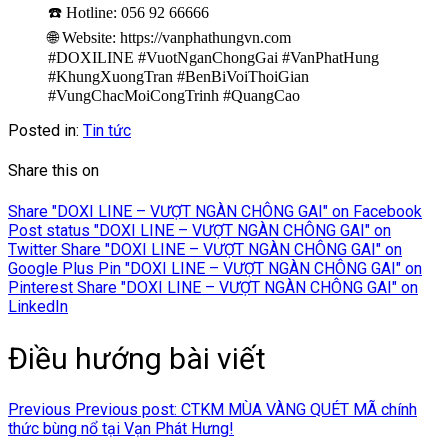
☎️ Hotline: 056 92 66666
🌐 Website: https://vanphathungvn.com
#DOXILINE #VuotNganChongGai #VanPhatHung
#KhungXuongTran #BenBiVoiThoiGian
#VungChacMoiCongTrinh #QuangCao
Posted in:
Tin tức
Share this on
Share "DOXI LINE – VƯỢT NGÀN CHÔNG GAI" on Facebook
Post status "DOXI LINE – VƯỢT NGÀN CHÔNG GAI" on
Twitter
Share "DOXI LINE – VƯỢT NGÀN CHÔNG GAI" on
Google Plus
Pin "DOXI LINE – VƯỢT NGÀN CHÔNG GAI" on
Pinterest
Share "DOXI LINE – VƯỢT NGÀN CHÔNG GAI" on
LinkedIn
Điều hướng bài viết
Previous
Previous post:
CTKM MÙA VÀNG QUÉT MÃ chính
thức bùng nổ tại Vạn Phát Hưng!