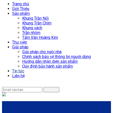
Trang chủ
Giới Thiệu
Sản phẩm
Khung Trần Nổi
Khung Trần Chìm
Khung vách
Trần nhôm
Tấm trần Hoàng Kim
Thư viện
Giải pháp
Giải pháp cho ngôi nhà
Chính sách bảo vệ thông tin người dùng
Hướng dẫn nhận diện sản phẩm
Quy định bảo hành sản phẩm
Tin tức
Liên hệ
Để lại email để chúng tôi có thể hỗ trợ nhanh chóng hơn