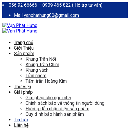
056 92 66666 – 0909 465 822 ( Hỗ trợ tư vấn)
Mail
vanphathung80@gmail.com
Trang chủ
Giới Thiệu
Sản phẩm
Khung Trần Nổi
Khung Trần Chìm
Khung vách
Trần nhôm
Tấm trần Hoàng Kim
Thư viện
Giải pháp
Giải pháp cho ngôi nhà
Chính sách bảo vệ thông tin người dùng
Hướng dẫn nhận diện sản phẩm
Quy định bảo hành sản phẩm
Tin tức
Liên hệ