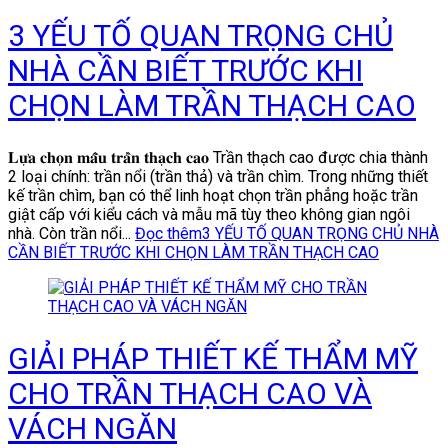
3 YẾU TỐ QUAN TRỌNG CHỦ
NHÀ CẦN BIẾT TRƯỚC KHI
CHỌN LÀM TRẦN THẠCH CAO
𝐋𝐮̛̣𝐚 𝐜𝐡𝐨̣𝐧 𝐦𝐚̂̃𝐮 𝐭𝐫𝐚̂̀𝐧 𝐭𝐡𝐚̣𝐜𝐡 𝐜𝐚𝐨 Trần thạch cao được chia thành
2 loại chính: trần nổi (trần thả) và trần chìm. Trong những thiết
kế trần chìm, bạn có thể linh hoạt chọn trần phẳng hoặc trần
giật cấp với kiểu cách và mẫu mã tùy theo không gian ngôi
nhà. Còn trần nổi...
Đọc thêm
3 YẾU TỐ QUAN TRỌNG CHỦ NHÀ
CẦN BIẾT TRƯỚC KHI CHỌN LÀM TRẦN THẠCH CAO
GIẢI PHÁP THIẾT KẾ THẨM MỸ
CHO TRẦN THẠCH CAO VÀ
VÁCH NGĂN