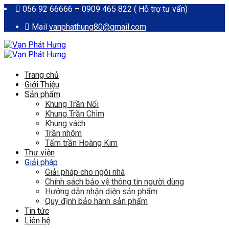
056 92 66666 – 0909 465 822 ( Hỗ trợ tư vấn)
Mail
vanphathung80@gmail.com
Trang chủ
Giới Thiệu
Sản phẩm
Khung Trần Nổi
Khung Trần Chìm
Khung vách
Trần nhôm
Tấm trần Hoàng Kim
Thư viện
Giải pháp
Giải pháp cho ngôi nhà
Chính sách bảo vệ thông tin người dùng
Hướng dẫn nhận diện sản phẩm
Quy định bảo hành sản phẩm
Tin tức
Liên hệ