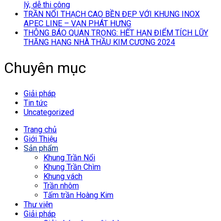
lý, dễ thi công
TRẦN NỔI THẠCH CAO BỀN ĐẸP VỚI KHUNG INOX
APEC LINE – VẠN PHÁT HƯNG
THÔNG BÁO QUAN TRỌNG: HẾT HẠN ĐIỂM TÍCH LŨY
THĂNG HẠNG NHÀ THẦU KIM CƯƠNG 2024
Chuyên mục
Giải pháp
Tin tức
Uncategorized
Trang chủ
Giới Thiệu
Sản phẩm
Khung Trần Nổi
Khung Trần Chìm
Khung vách
Trần nhôm
Tấm trần Hoàng Kim
Thư viện
Giải pháp