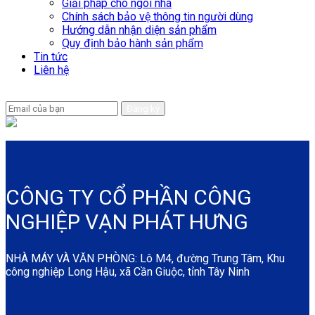
Giải pháp cho ngôi nhà
Chính sách bảo vệ thông tin người dùng
Hướng dẫn nhận diện sản phẩm
Quy định bảo hành sản phẩm
Tin tức
Liên hệ
Để lại email để chúng tôi có thể hỗ trợ nhanh chóng hơn
CÔNG TY CỔ PHẦN CÔNG
NGHIỆP VẠN PHÁT HƯNG
NHÀ MÁY VÀ VĂN PHÒNG: Lô M4, đường Trung Tâm, Khu
công nghiệp Long Hậu, xã Cần Giuộc, tỉnh Tây Ninh