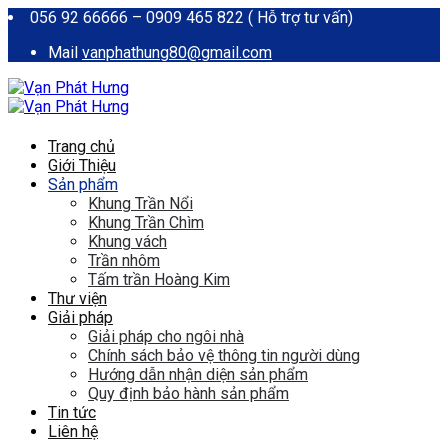
056 92 66666 – 0909 465 822 ( Hỗ trợ tư vấn)
Mail
vanphathung80@gmail.com
Trang chủ
Giới Thiệu
Sản phẩm
Khung Trần Nổi
Khung Trần Chìm
Khung vách
Trần nhôm
Tấm trần Hoàng Kim
Thư viện
Giải pháp
Giải pháp cho ngôi nhà
Chính sách bảo vệ thông tin người dùng
Hướng dẫn nhận diện sản phẩm
Quy định bảo hành sản phẩm
Tin tức
Liên hệ