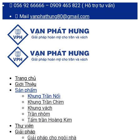
056 92 66666 – 0909 465 822 ( Hỗ trợ tư vấn)
Mail
vanphathung80@gmail.com
Trang chủ
Giới Thiệu
Sản phẩm
Khung Trần Nổi
Khung Trần Chìm
Khung vách
Trần nhôm
Tấm trần Hoàng Kim
Thư viện
Giải pháp
Giải pháp cho ngôi nhà