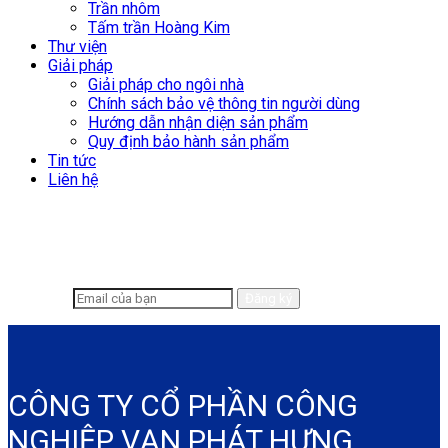
Trần nhôm
Tấm trần Hoàng Kim
Thư viện
Giải pháp
Giải pháp cho ngôi nhà
Chính sách bảo vệ thông tin người dùng
Hướng dẫn nhận diện sản phẩm
Quy định bảo hành sản phẩm
Tin tức
Liên hệ
Để lại email để chúng tôi có thể hỗ trợ
nhanh chóng hơn
CÔNG TY CỔ PHẦN CÔNG
NGHIỆP VẠN PHÁT HƯNG