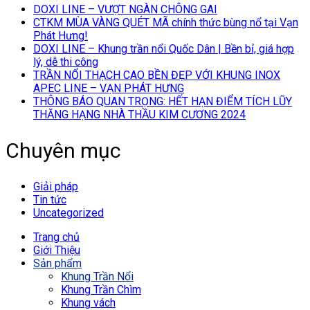
DOXI LINE – VƯỢT NGÀN CHÔNG GAI
CTKM MÙA VÀNG QUÉT MÃ chính thức bùng nổ tại Vạn
Phát Hưng!
DOXI LINE – Khung trần nổi Quốc Dân | Bền bỉ, giá hợp
lý, dễ thi công
TRẦN NỔI THẠCH CAO BỀN ĐẸP VỚI KHUNG INOX
APEC LINE – VẠN PHÁT HƯNG
THÔNG BÁO QUAN TRỌNG: HẾT HẠN ĐIỂM TÍCH LŨY
THĂNG HẠNG NHÀ THẦU KIM CƯƠNG 2024
Chuyên mục
Giải pháp
Tin tức
Uncategorized
Trang chủ
Giới Thiệu
Sản phẩm
Khung Trần Nổi
Khung Trần Chìm
Khung vách