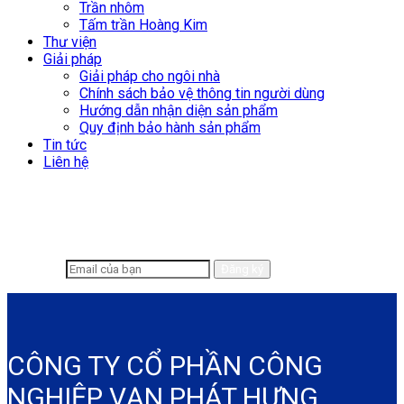
Trần nhôm
Tấm trần Hoàng Kim
Thư viện
Giải pháp
Giải pháp cho ngôi nhà
Chính sách bảo vệ thông tin người dùng
Hướng dẫn nhận diện sản phẩm
Quy định bảo hành sản phẩm
Tin tức
Liên hệ
Để lại email để chúng tôi có thể hỗ trợ
nhanh chóng hơn
CÔNG TY CỔ PHẦN CÔNG
NGHIỆP VẠN PHÁT HƯNG