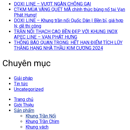
DOXI LINE – VƯỢT NGÀN CHÔNG GAI
CTKM MÙA VÀNG QUÉT MÃ chính thức bùng nổ tại Vạn
Phát Hưng!
DOXI LINE – Khung trần nổi Quốc Dân | Bền bỉ, giá hợp
lý, dễ thi công
TRẦN NỔI THẠCH CAO BỀN ĐẸP VỚI KHUNG INOX
APEC LINE – VẠN PHÁT HƯNG
THÔNG BÁO QUAN TRỌNG: HẾT HẠN ĐIỂM TÍCH LŨY
THĂNG HẠNG NHÀ THẦU KIM CƯƠNG 2024
Chuyên mục
Giải pháp
Tin tức
Uncategorized
Trang chủ
Giới Thiệu
Sản phẩm
Khung Trần Nổi
Khung Trần Chìm
Khung vách