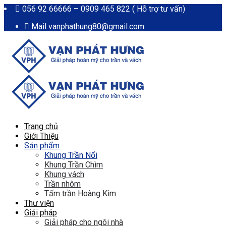
056 92 66666 – 0909 465 822 ( Hỗ trợ tư vấn)
Mail
vanphathung80@gmail.com
Trang chủ
Giới Thiệu
Sản phẩm
Khung Trần Nổi
Khung Trần Chìm
Khung vách
Trần nhôm
Tấm trần Hoàng Kim
Thư viện
Giải pháp
Giải pháp cho ngôi nhà