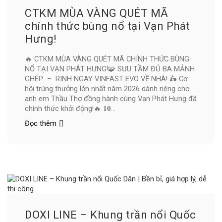
CTKM MÙA VÀNG QUÉT MÃ
chính thức bùng nổ tại Vạn Phát
Hưng!
🔥 CTKM MÙA VÀNG QUÉT MÃ CHÍNH THỨC BÙNG
NỔ TẠI VẠN PHÁT HƯNG!🧩 SƯU TẦM ĐỦ BA MẢNH
GHÉP – RINH NGAY VINFAST EVO VỀ NHÀ! 🛵 Cơ
hội trúng thưởng lớn nhất năm 2026 dành riêng cho
anh em Thầu Thợ đồng hành cùng Vạn Phát Hưng đã
chính thức khởi động!🔥 𝟏𝟎...
Đọc thêm
CTKM
MÙA
VÀNG
QUÉT
MÃ
chính
thức
bùng
nổ
tại
DOXI LINE – Khung trần nổi Quốc