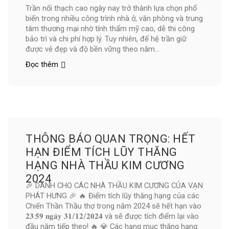
Trần nổi thạch cao ngày nay trở thành lựa chọn phổ
dễ
biến trong nhiều công trình nhà ở, văn phòng và trung
thi
tâm thương mại nhờ tính thẩm mỹ cao, dễ thi công
công
bảo trì và chi phí hợp lý. Tuy nhiên, để hệ trần giữ
được vẻ đẹp và độ bền vững theo năm...
Đọc thêm
TRẦN
NỔI
THẠCH
CAO
BỀN
ĐẸP
VỚI
KHUNG
THÔNG BÁO QUAN TRỌNG: HẾT
INOX
HẠN ĐIỂM TÍCH LŨY THĂNG
APEC
HẠNG NHÀ THẦU KIM CƯƠNG
LINE
2024
–
🎉 DÀNH CHO CÁC NHÀ THẦU KIM CƯƠNG CỦA VẠN
VẠN
PHÁT HƯNG 🎉 🔥 Điểm tích lũy thăng hạng của các
PHÁT
Chiến Thần Thầu thợ trong năm 2024 sẽ hết hạn vào
HƯNG
𝟐𝟑:𝟓𝟗 𝐧𝐠𝐚̀𝐲 𝟑𝟏/𝟏𝟐/𝟐𝟎𝟐𝟒 và sẽ được tích điểm lại vào
đầu năm tiếp theo! 🔥 💎 Các hạng mục thăng hạng: