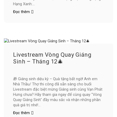
Hạng Xanh:...
Đọc thêm
THÔNG
BÁO
QUAN
TRỌNG:
HẾT
HẠN
ĐIỂM
TÍCH
LŨY
Livestream Vòng Quay Giáng
THĂNG
Sinh – Tháng 12🎄
HẠNG
NHÀ
THẦU
🎁 Giáng sinh diệu kỳ – Quà tặng bất ngờ! Anh em
KIM
Nhà Thầu/ Thợ thi công đã sẵn sàng cho buổi
CƯƠNG
Livestream đặc biệt mừng Giáng sinh cùng Vạn Phát
2024
Hưng chưa? Hãy tham gia ngay để cùng quay "Vòng
Quay Giáng Sinh" đầy màu sắc và nhận những phần
quà giá trị nhé!...
Đọc thêm
Livestream