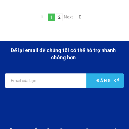
THẨM
MỸ?
Điều
Next
Page
1
Page
2
page
hướng
bài
Để lại email để chúng tôi có thể hỗ trợ nhanh
viết
chóng hơn