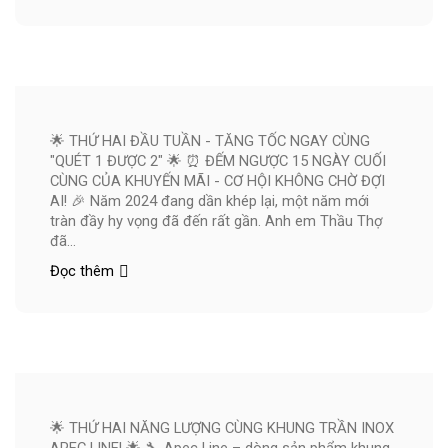
Vòng
Quay
Giáng
Sinh
–
Tháng
12
🌟 THỨ HAI ĐẦU TUẦN - TĂNG TỐC NGAY CÙNG
🎄
"QUÉT 1 ĐƯỢC 2" 🌟 ⏰ ĐẾM NGƯỢC 15 NGÀY CUỐI
CÙNG CỦA KHUYẾN MÃI - CƠ HỘI KHÔNG CHỜ ĐỢI
AI! 🎉 Năm 2024 đang dần khép lại, một năm mới
tràn đầy hy vọng đã đến rất gần. Anh em Thầu Thợ
đã...
Đọc thêm
🌟 THỨ HAI NĂNG LƯỢNG CÙNG KHUNG TRẦN INOX
APEC LINE! 🌟 🔧 Apec Line – dòng sản phẩm khung