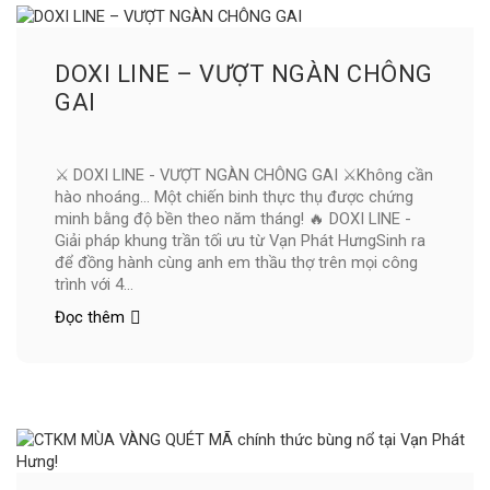
DOXI LINE – VƯỢT NGÀN CHÔNG
GAI
⚔️ DOXI LINE - VƯỢT NGÀN CHÔNG GAI ⚔️Không cần
hào nhoáng… Một chiến binh thực thụ được chứng
minh bằng độ bền theo năm tháng! 🔥 DOXI LINE -
Giải pháp khung trần tối ưu từ Vạn Phát HưngSinh ra
để đồng hành cùng anh em thầu thợ trên mọi công
trình với 4...
Đọc thêm
DOXI
LINE
–
VƯỢT
NGÀN
CHÔNG
GAI