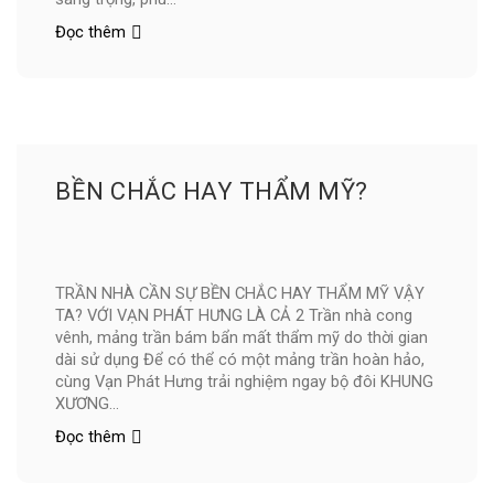
Đọc thêm
KHUNG
XƯƠNG
NIKEN
LINE
–
100%
INOX
KHÔNG
BỀN CHẮC HAY THẨM MỸ?
CAN
THIỆP
TRẦN NHÀ CẦN SỰ BỀN CHẮC HAY THẨM MỸ VẬY
TA? VỚI VẠN PHÁT HƯNG LÀ CẢ 2 Trần nhà cong
vênh, mảng trần bám bẩn mất thẩm mỹ do thời gian
dài sử dụng Để có thể có một mảng trần hoàn hảo,
cùng Vạn Phát Hưng trải nghiệm ngay bộ đôi KHUNG
XƯƠNG...
Đọc thêm
BỀN
CHẮC
HAY