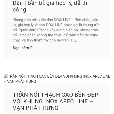
Vạn
Dân | Bền bỉ, giá hợp lý, dễ thi
Phát
công
Hưng!
Khung trần nổi quốc dân DOXI LINE – Bền chắc, tiện
lợi, giá hợp lý Vì sao DOXI LINE được gọi là khung trần
nổi “quốc dân”? Trong xây dựng hiện đại, khung trần
nổi là bộ phận không thể thiếu để đảm bảo độ vững
chắc và tính thẩm mỹ cho hệ trần. Tuy...
Đọc thêm
DOXI
LINE
–
Khung
trần
nổi
Quốc
Dân
|
Bền
TRẦN NỔI THẠCH CAO BỀN ĐẸP
bỉ,
VỚI KHUNG INOX APEC LINE –
giá
VẠN PHÁT HƯNG
hợp
lý,