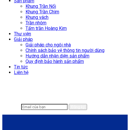
Sản phẩm
Khung Trần Nổi
Khung Trần Chìm
Khung vách
Trần nhôm
Tấm trần Hoàng Kim
Thư viện
Giải pháp
Giải pháp cho ngôi nhà
Chính sách bảo vệ thông tin người dùng
Hướng dẫn nhận diện sản phẩm
Quy định bảo hành sản phẩm
Tin tức
Liên hệ
Để lại email để chúng tôi có thể hỗ trợ
nhanh chóng hơn