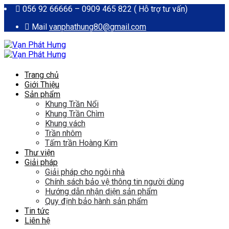
056 92 66666 – 0909 465 822 ( Hỗ trợ tư vấn)
Mail
vanphathung80@gmail.com
Trang chủ
Giới Thiệu
Sản phẩm
Khung Trần Nổi
Khung Trần Chìm
Khung vách
Trần nhôm
Tấm trần Hoàng Kim
Thư viện
Giải pháp
Giải pháp cho ngôi nhà
Chính sách bảo vệ thông tin người dùng
Hướng dẫn nhận diện sản phẩm
Quy định bảo hành sản phẩm
Tin tức
Liên hệ