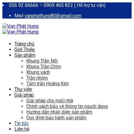
056 92 66666 – 0909 465 822 ( Hỗ trợ tư vấn)
Mail
vanphathung80@gmail.com
Trang chủ
Giới Thiệu
Sản phẩm
Khung Trần Nổi
Khung Trần Chìm
Khung vách
Trần nhôm
Tấm trần Hoàng Kim
Thư viện
Giải pháp
Giải pháp cho ngôi nhà
Chính sách bảo vệ thông tin người dùng
Hướng dẫn nhận diện sản phẩm
Quy định bảo hành sản phẩm
Tin tức
Liên hệ