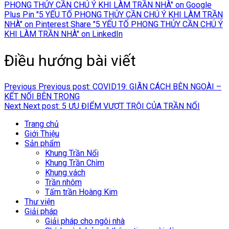
PHONG THỦY CẦN CHÚ Ý KHI LÀM TRẦN NHÀ" on Google
Plus
Pin "5 YẾU TỐ PHONG THỦY CẦN CHÚ Ý KHI LÀM TRẦN
NHÀ" on Pinterest
Share "5 YẾU TỐ PHONG THỦY CẦN CHÚ Ý
KHI LÀM TRẦN NHÀ" on LinkedIn
Điều hướng bài viết
Previous
Previous post:
COVID19: GIÃN CÁCH BÊN NGOÀI –
KẾT NỐI BÊN TRONG
Next
Next post:
5 ƯU ĐIỂM VƯỢT TRỘI CỦA TRẦN NỔI
Trang chủ
Giới Thiệu
Sản phẩm
Khung Trần Nổi
Khung Trần Chìm
Khung vách
Trần nhôm
Tấm trần Hoàng Kim
Thư viện
Giải pháp
Giải pháp cho ngôi nhà