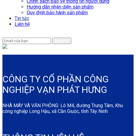
Chính sách bảo vệ thông tin người dùng
Hướng dẫn nhận diện sản phẩm
Quy định bảo hành sản phẩm
Tin tức
Liên hệ
Để lại email để chúng tôi có thể hỗ trợ nhanh chóng hơn
CÔNG TY CỔ PHẦN CÔNG
NGHIỆP VẠN PHÁT HƯNG
NHÀ MÁY VÀ VĂN PHÒNG: Lô M4, đường Trung Tâm, Khu
công nghiệp Long Hậu, xã Cần Giuộc, tỉnh Tây Ninh